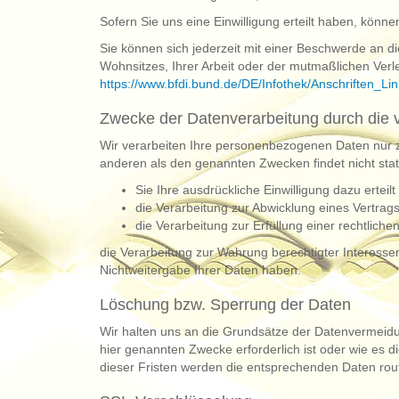
Sofern Sie uns eine Einwilligung erteilt haben, könne
Sie können sich jederzeit mit einer Beschwerde an d
Wohnsitzes, Ihrer Arbeit oder der mutmaßlichen Verlet
https://www.bfdi.bund.de/DE/Infothek/Anschriften_Lin
Zwecke der Datenverarbeitung durch die ve
Wir verarbeiten Ihre personenbezogenen Daten nur z
anderen als den genannten Zwecken findet nicht statt
Sie Ihre ausdrückliche Einwilligung dazu erteil
die Verarbeitung zur Abwicklung eines Vertrags 
die Verarbeitung zur Erfüllung einer rechtlichen 
die Verarbeitung zur Wahrung berechtigter Interesse
Nichtweitergabe Ihrer Daten haben.
Löschung bzw. Sperrung der Daten
Wir halten uns an die Grundsätze der Datenvermeidu
hier genannten Zwecke erforderlich ist oder wie es 
dieser Fristen werden die entsprechenden Daten rou