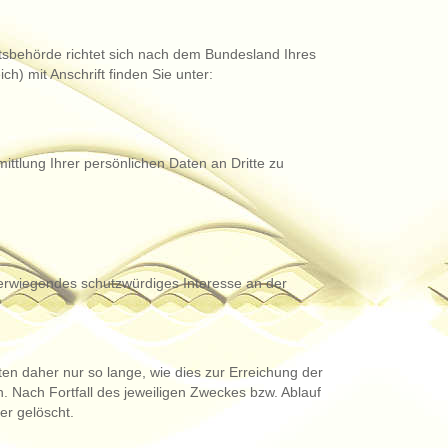
htsbehörde richtet sich nach dem Bundesland Ihres
h) mit Anschrift finden Sie unter:
tlung Ihrer persönlichen Daten an Dritte zu
berwiegendes schutzwürdiges Interesse an der
n daher nur so lange, wie dies zur Erreichung der
. Nach Fortfall des jeweiligen Zweckes bzw. Ablauf
er gelöscht.