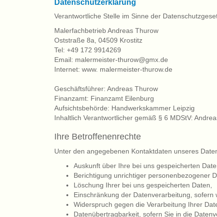
Datenschutzerklärung
Verantwortliche Stelle im Sinne der Datenschutzges
Malerfachbetrieb Andreas Thurow
Oststraße 8a, 04509 Krostitz
Tel: +49 172 9914269
Email: malermeister-thurow@gmx.de
Internet: www. malermeister-thurow.de
Geschäftsführer: Andreas Thurow
Finanzamt: Finanzamt Eilenburg
Aufsichtsbehörde: Handwerkskammer Leipzig
Inhaltlich Verantwortlicher gemäß § 6 MDStV: Andr
Ihre Betroffenenrechte
Unter den angegebenen Kontaktdaten unseres Datens
Auskunft über Ihre bei uns gespeicherten Dat
Berichtigung unrichtiger personenbezogener D
Löschung Ihrer bei uns gespeicherten Daten,
Einschränkung der Datenverarbeitung, sofern wi
Widerspruch gegen die Verarbeitung Ihrer Dat
Datenübertragbarkeit, sofern Sie in die Daten