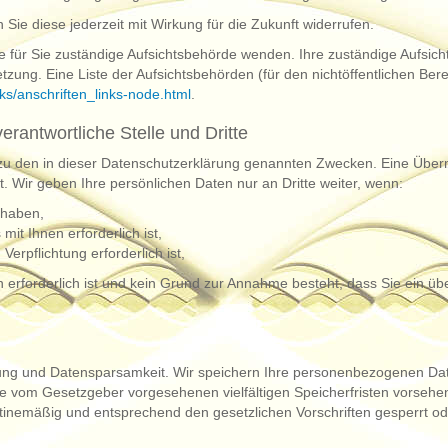
n Sie diese jederzeit mit Wirkung für die Zukunft widerrufen.
ie für Sie zuständige Aufsichtsbehörde wenden. Ihre zuständige Aufsic
zung. Eine Liste der Aufsichtsbehörden (für den nichtöffentlichen Bereic
ks/anschriften_links-node.html
.
rantwortliche Stelle und Dritte
u den in dieser Datenschutzerklärung genannten Zwecken. Eine Übermit
. Wir geben Ihre persönlichen Daten nur an Dritte weiter, wenn:
t haben,
mit Ihnen erforderlich ist,
Verpflichtung erforderlich ist,
n erforderlich ist und kein Grund zur Annahme besteht, dass Sie ein ü
ng und Datensparsamkeit. Wir speichern Ihre personenbezogenen Date
die vom Gesetzgeber vorgesehenen vielfältigen Speicherfristen vorsehen
tinemäßig und entsprechend den gesetzlichen Vorschriften gesperrt od